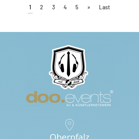
1
2
3
4
5
»
Last
Oberpfalz