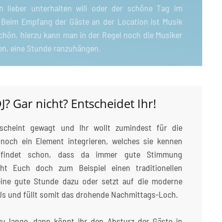
ch lieber unterhalten will oder der schöne Tag im
 Beim Empfang der Gäste an der Location ist Musik
schön, hierzu kann man in der Regel noch die Musiker
en, eine Stunde ranzuhängen.
J? Gar nicht? Entscheidet Ihr!
cheint gewagt und Ihr wollt zumindest für die
 noch ein Element integrieren, welches sie kennen
r findet schon, dass da immer gute Stimmung
t Euch doch zum Beispiel einen traditionellen
eine gute Stunde dazu oder setzt auf die moderne
Js und füllt somit das drohende Nachmittags-Loch.
zu lange, dann könnt ihr den Absturz der Gäste in