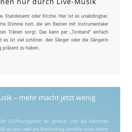
nen nur durch Live-Musik
e, Standesamt oder Kirche. Hier ist es unabdingbar,
rte Stimme holt, die am Besten mit instrumentaler
sten Tränen sorgt. Das kann per „Tonband“ einfach
d es ist viel schöner, den Sänger oder die Sängerin
 präsent zu haben.
sik – mehr macht jetzt wenig
Der Eröffnungstanz ist getanzt und die nächsten
viel zu laut, weil am Nachmittag ohnehin noch keiner