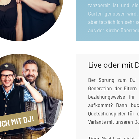
tanzbereit ist und si
Garten genossen wird.
aber tatsächlich sehr 
aus der Kirche überred
Live oder mit D
Der Sprung zum DJ s
Generation der Eltern
beziehungsweise ih
aufkommt? Dann buch
Quetschenspieler für 
CH MIT DJ!
Variante mit unseren D
Tipp: Macht es nicht 