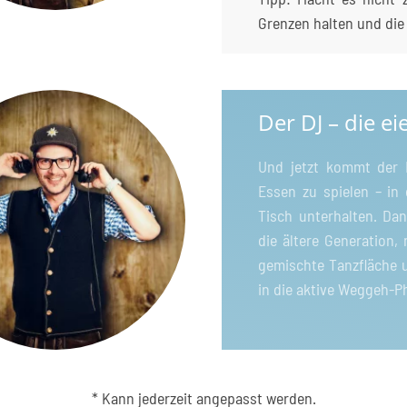
Grenzen halten und die
Der DJ – die e
Und jetzt kommt der 
Essen zu spielen – in
Tisch unterhalten. Da
die ältere Generation, 
gemischte Tanzfläche u
in die aktive Weggeh-P
* Kann jederzeit angepasst werden.